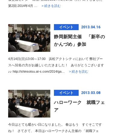
第2回:2014年4月 …
> 続きを読む
2013.04.16
イベント
静岡新聞主催 「新卒の
かんづめ」参加
4月14日(日)13:00～17:00 浜松アクトシティにおいて 弊社ブー
スへ32名の方がお越しいただきました！ ありがとうございます
♪♪ http://shinsotsu.at-s.com/2014/ga…
> 続きを読む
2013.03.08
イベント
ハローワーク 就職フェ
ア
今日はとても暖かい日になりました。 春はもう すぐそこです
ね！ さてさて、 本日はハローワークさん主催の 「就職フェ