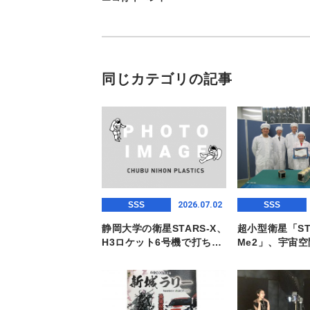
同じカテゴリの記事
2026.07.02
SSS
SSS
静岡大学の衛星STARS-X、
超小型衛星「ST
H3ロケット6号機で打ち…
Me2」、宇宙