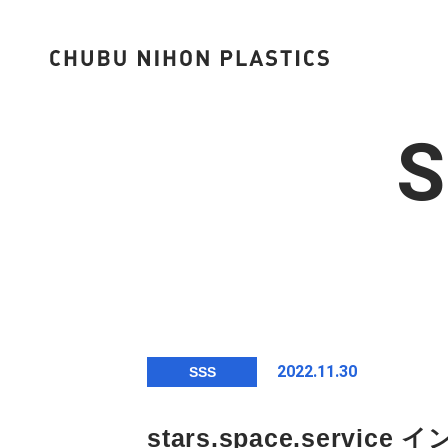
2022.11.30
SSS
stars.space.serv