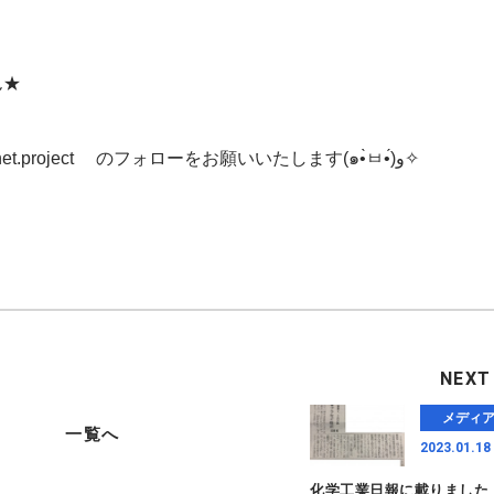
ん★
是非是非 stars. space.service と econet.project のフォローをお願いいたします(๑•̀ㅂ•́)و✧
NEXT
メディ
一覧へ
2023.01.18
化学工業日報に載りました